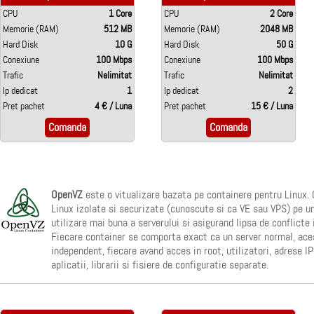
CPU
1 Core
CPU
2 Core
Memorie (RAM)
512 MB
Memorie (RAM)
2048 MB
Hard Disk
10 G
Hard Disk
50 G
Conexiune
100 Mbps
Conexiune
100 Mbps
Trafic
Nelimitat
Trafic
Nelimitat
Ip dedicat
1
Ip dedicat
2
Pret pachet
4 € / Luna
Pret pachet
15 € / Luna
Comanda
Comanda
OpenVZ
este o vitualizare bazata pe containere pentru Linux.
Linux izolate si securizate (cunoscute si ca VE sau VPS) pe un
utilizare mai buna a serverului si asigurand lipsa de conflicte 
Fiecare container se comporta exact ca un server normal, ace
independent, fiecare avand acces in root, utilizatori, adrese IP
aplicatii, librarii si fisiere de configuratie separate.