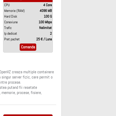
CPU
4 Core
Memorie (RAM)
4096 MB
Hard Disk
100 G
Conexiune
100 Mbps
Trafic
Nelimitat
Ip dedicat
2
Pret pachet
25 € / Luna
Comanda
 OpenVZ creaza multiple containere
 singur server fizic, care permit o
intre procese.
stea putand fii resetate
, memorie, procese, fisiere,