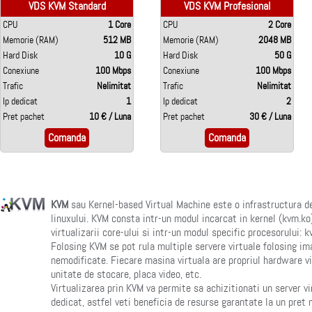
VDS KVM Standard
VDS KVM Profesional
CPU
1 Core
CPU
2 Core
Memorie (RAM)
512 MB
Memorie (RAM)
2048 MB
Hard Disk
10 G
Hard Disk
50 G
Conexiune
100 Mbps
Conexiune
100 Mbps
Trafic
Nelimitat
Trafic
Nelimitat
Ip dedicat
1
Ip dedicat
2
Pret pachet
10 € / Luna
Pret pachet
30 € / Luna
Comanda
Comanda
KVM
sau Kernel-based Virtual Machine este o infrastructura de
linuxului. KVM consta intr-un modul incarcat in kernel (kvm.ko
virtualizarii core-ului si intr-un modul specific procesorului:
Folosing KVM se pot rula multiple servere virtuale folosing i
nemodificate. Fiecare masina virtuala are propriul hardware vir
unitate de stocare, placa video, etc.
Virtualizarea prin KVM va permite sa achizitionati un server v
dedicat, astfel veti beneficia de resurse garantate la un pret