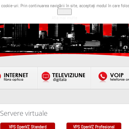
 cookie-uri. Prin continuarea navigării în site, acceptați modul în care folo
Inchide
Afla mai multe
Servere virtuale
VPS OpenVZ Standard
VPS OpenVZ Profesional