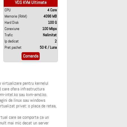
VDS KVM Ultimate
CPU
4 Core
Memorie (RAM)
4096 MB
Hard Disk
100 G
Conexiune
100 Mbps
Trafic
Nelimitat
Ip dedicat
2
Pret pachet
50 € / Luna
Comanda
 virtualizare pentru kernelul
) care ofera infrastructura
 kvm-intel.ko sau kvm-amd.ko.
magini de linux sau windows
tualizat privat: o placa de retea,
irtual care se comporta ca un
 mult mai mic decat un server