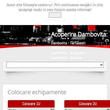
Acest site folosește cookie-uri. Prin continuarea navigării în site,
acceptați modul în care folosim aceste informați!
Inchide
Afla mai multe
Acoperire Dambovita:
Dambovita - Tartasesti
Dambovita - Racari
Dambovita - Brezoaele
Dambovita - Baldana
Colocare echipamente
Colocare 1U
Colocare 2U