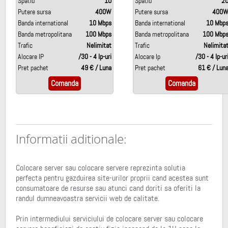
Spatiu
1U
Spatiu
2
Putere sursa
400W
Putere sursa
400
Banda international
10 Mbps
Banda international
10 Mbp
Banda metropolitana
100 Mbps
Banda metropolitana
100 Mbp
Trafic
Nelimitat
Trafic
Nelimita
Alocare IP
/30 - 4 Ip-uri
Alocare Ip
/30 - 4 Ip-ur
Pret pachet
49 € / Luna
Pret pachet
61 € / Lun
Comanda
Comanda
Informatii aditionale:
Colocare server sau colocare servere reprezinta solutia
perfecta pentru gazduirea site-urilor proprii cand acestea sunt
consumatoare de resurse sau atunci cand doriti sa oferiti la
randul dumneavoastra servicii web de calitate.
Prin intermediului serviciului de colocare server sau colocare